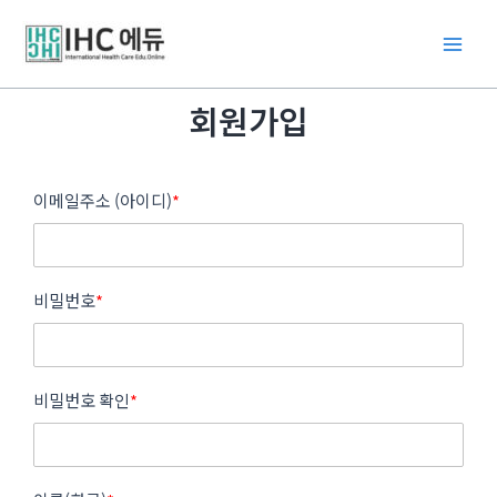
콘
Main
텐
Men
츠
로
회원가입
건
너
뛰
기
이메일주소 (아이디)
*
비밀번호
*
비밀번호 확인
*