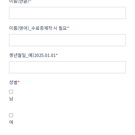
이름(한글)
*
이름(영어)_수료증제작 시 필요
*
생년월일_예)2025.01.01
*
성별
*
남
여