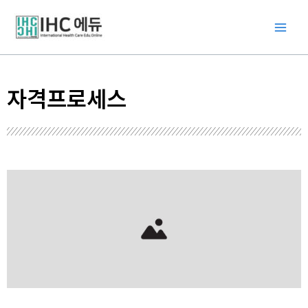
콘
Main
텐
Men
츠
로
건
자격프로세스
너
뛰
기